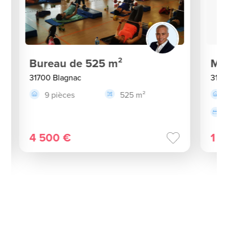
Bureau de 525 m²
Mai
31700 Blagnac
3170
9 pièces
525 m²
4 500 €
1 4