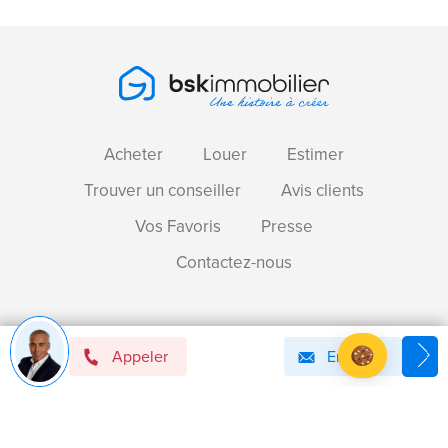
Acheter
Louer
Estimer
Trouver un conseiller
Avis clients
Vos Favoris
Presse
Contactez-nous
Devenir mandataire immobilier BSK !
Appeler
Email
Axeptio consent
Plateforme de Gestion du Consentement : Personnalise
Notre plateforme vous permet d'adapter et de gérer vos 