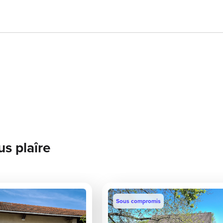
us plaîre
Sous compromis