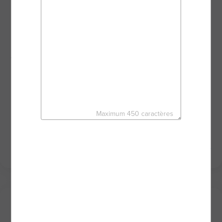
Dans une relation de proximité, au plus proche de
vous, je vous accompagne dans la réussite de
votre projet.
De l’estimation ou de la recherche de votre bien
jusqu’à la signature de l’acte de vente, nous
avançons ensemble dans toutes vos démarches en
bénéficiant des outils performants du réseau BSK
Immobilier.
C’est le moment de créer votre histoire.
Maximum 450 caractères
À très vite,
CHRISTELLE POTTIER - Agent mandataire BSK
Immobilier
Mes derniers biens