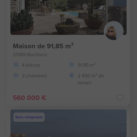
Maison de 91,85 m²
20169 Bonifacio
4 pièces
91,85 m²
2 chambres
2 450 m² de
terrain
560 000 €
Sous compromis