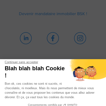
Devenir mandataire immobilier BSK !
Continuer sans accepter
Blah blah blah Cookie
Politique de confidentialité
!
Mentions légales
Cookies
Bon ok, ces cookies ne sont ni sucrés, ni
chocolatés, ni moelleux. Mais ils nous permettent de mieux vous
connaître et de vous proposer les contenus que vous allez adorer
Honoraires
dévorer. Et ça, ça vaut tous les cookies du monde.
Consentements certifiés par