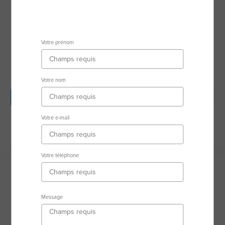
20169 Bonifacio
Secteur d'activité
Votre prénom
RSAC : 79475013300017 NANTES
Votre nom
Description
Biens en vente
Avis clients
Votre e-mail
Biens vendus
Votre téléphone
Description
Message
Vendre ou acheter un bien immobilier, c’est
entamer une nouvelle page de votre vie.