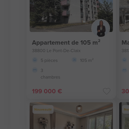
Appartement de 105 m²
Ma
38800 Le Pont-De-Claix
381
5 pièces
105 m²
3
chambres
199 000 €
30
Nouveauté
No