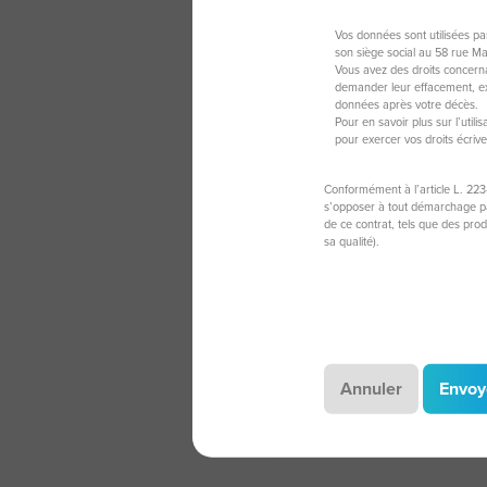
Vos données sont utilisées p
son siège social au 58 rue M
Vous avez des droits concerna
demander leur effacement, exe
données après votre décès.
Pour en savoir plus sur l’util
pour exercer vos droits écriv
Conformément à l’article L. 223
s’opposer à tout démarchage par
de ce contrat, tels que des pro
sa qualité).
Annuler
Envoy