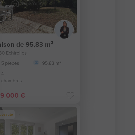
ison de 95,83 m²
30 Echirolles
5 pièces
95,83 m²
4
chambres
9 000 €
uveauté