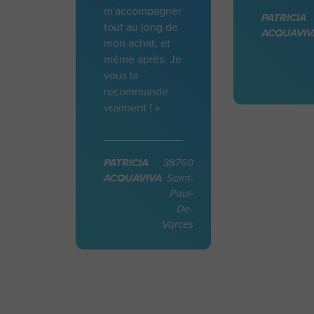
m'accompagner
PATRICIA
tout au long de
ACQUAVIV
mon achat, et
même après. Je
vous la
recommande
vraiment ! »
PATRICIA
38760
ACQUAVIVA
Saint-
Paul-
De-
Varces