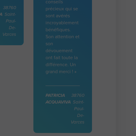
conseils
38760
précieux qui se
A
Saint-
sont avérés
Paul-
incroyablement
De-
bénéfiques.
Varces
Son attention et
son
dévouement
ont fait toute la
différence. Un
grand merci ! »
PATRICIA
38760
ACQUAVIVA
Saint-
Paul-
De-
Varces