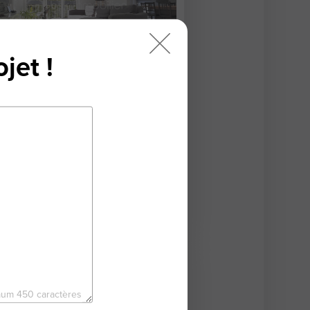
jet !
partement de 76,71 m²
00 Le Pont-De-Claix
4 pièces
76,71 m²
2
chambres
9 500 €
um 450 caractères