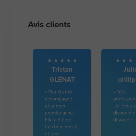
Avis clients
Tristan
Juli
GLÉNAT
phili
« Patricia m'a
« Très
accompagné
profession
pour mon
, à l écout
premier achat.
disponible
Elle a été de
dévouée ! 
très bon conseil
et a su