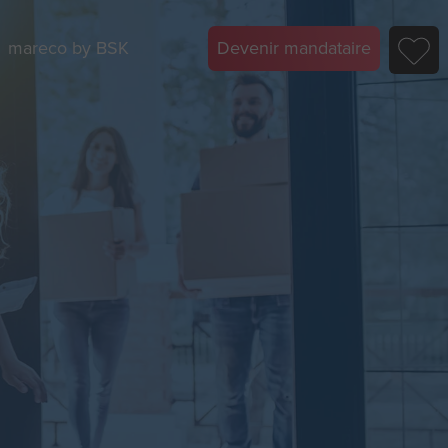
mareco by BSK
Devenir mandataire