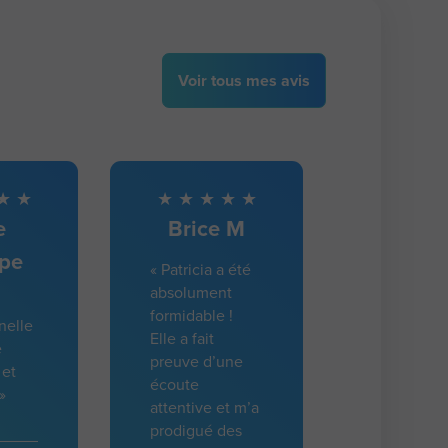
Voir
tous
mes avis
e
Brice M
ppe
« Patricia a été
absolument
formidable !
nelle
Elle a fait
e
preuve d’une
 et
écoute
»
attentive et m’a
prodigué des