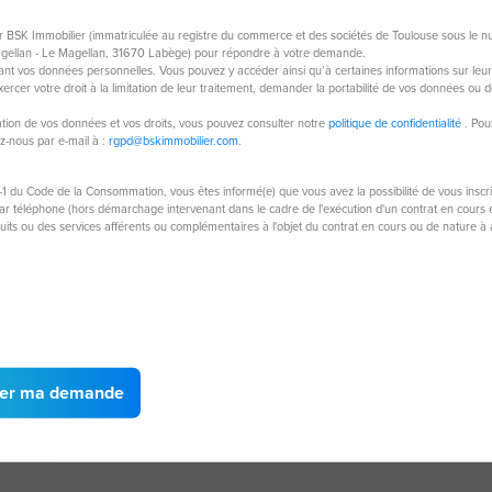
ar BSK Immobilier (immatriculée au registre du commerce et des sociétés de Toulouse sous le 
agellan - Le Magellan, 31670 Labège) pour répondre à votre demande.
nt vos données personnelles. Vous pouvez y accéder ainsi qu’à certaines informations sur leur tr
rcer votre droit à la limitation de leur traitement, demander la portabilité de vos données ou d
isation de vos données et vos droits, vous pouvez consulter notre
politique de confidentialité
. Pou
ez-nous par e-mail à :
rgpd@bskimmobilier.com
.
Maison de 200 m²
Ap
38130 Echirolles
381
-1 du Code de la Consommation, vous êtes informé(e) que vous avez la possibilité de vous inscr
 téléphone (hors démarchage intervenant dans le cadre de l'exécution d'un contrat en cours et
7 pièces
200 m²
duits ou des services afférents ou complémentaires à l'objet du contrat en cours ou de nature 
5
chambres
329 000 €
13
er ma demande