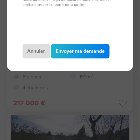
améliorer ses performances ou sa qualité).
Annuler
Envoyer ma demande
Maison de 159 m²
81540 Soreze
6 pièces
159 m²
4 chambres
217 000 €