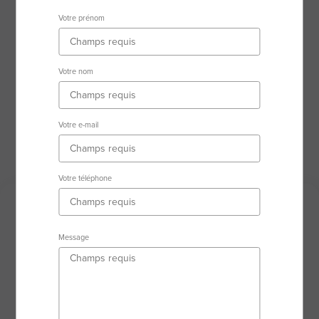
31250 Revel
Votre prénom
Secteur d'activité
Votre nom
RSAC : 45248262300025 TOULOUSE
Votre e-mail
Description
Biens en vente
Votre téléphone
Description
Message
35 Ans d'Expertise au Service de vos Projets
Immobiliers
Que vous souhaitiez vendre ou acheter un bien
immobilier, je comprends l'importance d'être bien