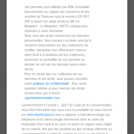
- Plus de 35 ans d'expérience dans l'immobilier
- Profonde connaissance du marché local et
Vos données sont utilisées par BSK Immobilier
régional
(immatriculée au registre du commerce et des
sociétés de Toulouse sous le numéro 521 907
- Ancien conseiller municipal et joueur de rugby,
519 et ayant son siège social au 58 rue
impliqué dans la vie locale
Magellan - Le Magellan, 31670 Labège) pour
répondre à votre demande.
Je m'engage à vous accompagner avec
Vous avez des droits concernant vos données
personnelles. Vous pouvez y accéder ainsi qu’à
professionnalisme et à vous offrir des solutions sur
certaines informations sur leur traitement, les
mesure.
rectifier, demander leur effacement, exercer
votre droit à la limitation de leur traitement,
Contactez-moi dès aujourd'hui !
demander la portabilité de vos données ou
décider du sort de vos données après votre
décès.
Pour en savoir plus sur l’utilisation de vos
données et vos droits, vous pouvez consulter
notre
politique de confidentialité
. Pour toute
question relative et pour exercer vos droits
écrivez-nous par e-mail à :
rgpd@bskimmobilier.com
.
Mes derniers biens
Conformément à l’article L. 223-1 du Code de la Consommation,
vous êtes informé(e) que vous avez la possibilité de vous inscrire
sur
www.bloctel.gouv.fr
pour s’opposer à tout démarchage par
téléphone (hors démarchage intervenant dans le cadre de
l'exécution d'un contrat en cours et ayant un rapport avec l'objet
Sous compromis
de ce contrat, tels que des produits ou des services afférents ou
complémentaires à l'objet du contrat en cours ou de nature à